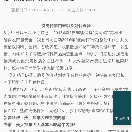
更新时间：2016-04-01
点击次数：2006
瘦肉精的由来以及如何查验
3月31日从省农业厅获悉，2015年我省继续保持“瘦肉精”“零检出”，
确保农产量安全，我省日前启动2016年“瘦肉精”专项整治工作。此次
整治以饲料、兽药、畜牧养殖、收购贩运和屠宰等为关键环节，以生
猪、肉牛和肉羊育肥用饲料产品为监测重点，特别严打违规添加禁用
兽药或其他禁用物质的违法行为，加大对兽药产品违法添加氯丙那
林、班布特罗等新型“瘦肉精”监测力度。
瘦肉精是β-肾上腺受体激动剂类化合物的俗称，包括莱克多巴胺、
沙丁胺醇等十几种物质。
上世纪90年代初，“瘦肉精”传入我，1999年广东省高明市发生*境
内食用含瘦肉精猪肺中毒事件，引发多方关注。2002年发布的《禁止
在饲料和动物饮用水中使用的药物品种目录》中明确，禁止使用莱克
多巴胺、盐酸克伦特罗、克仑巴安、沙丁胺醇等“瘦肉精”类物质。
新闻延伸：美、加拿大未禁瘦肉精
电话咨询
专家：美人加拿大人基本不吃猪牛内脏!
四川大学食品工程系赵志峰博士接受记者采访时表示，莱克多巴胺