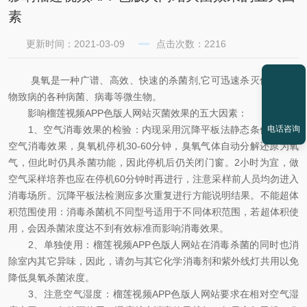
素
更新时间：2021-03-09
点击次数：2216
臭氧是一种广谱、高效、快速的杀菌剂,它可迅速杀灭使人和动
物致病的各种病菌、病毒等微生物。
影响榴莲视频APP色版人网站灭菌效果的五大因素：
1、空气消毒效果的检验：内现采用沉降平板法静态条件下检测
电话咨询
空气消毒效果，臭氧机停机30-60分钟，臭氧气体自动分解还原为氧
气，但此时仍具杀菌功能，因此停机后仍关闭门窗。2小时为宜，做
空气采样培养也应在停机60分钟时再进行，注意采样前人员均勿进入
消毒场所。沉降平板法检测应多次重复进行方能说明结果。不能超体
积范围使用：消毒杀菌机不同型号适用于不同体积范围，若超体积使
用，会因杀菌浓度达不到有效标准而影响消毒效果。
2、单独使用：榴莲视频APP色版人网站在消毒杀菌的同时也消
除室内其它异味，因此，请勿与其它化学消毒剂和紫外线灯共用以免
降低臭氧杀菌浓度。
3、注意空气湿度：榴莲视频APP色版人网站要求在相对空气湿