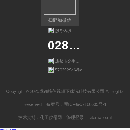
扫码加微信
服务热线
028-87741718
成都市金牛区
金府路799号1
570392946@qq.com
栋1单元12层6
号
Copyright © 2025成都榴莲视频下载污科技有限公司 All Rights
Reserved
备案号：
蜀ICP备97160605号-1
技术支持：
化工仪器网
管理登录
sitemap.xml